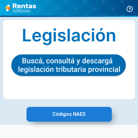
Ir
al
contenido
Códigos NAES