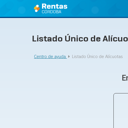
Ir
al
contenido
Listado Único de Alícu
Centro de ayuda
Listado Único de Alícuotas
E