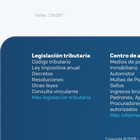
Vistas:
236287